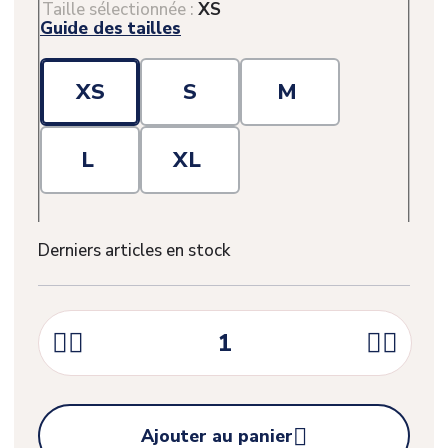
Taille sélectionnée :
XS
Guide des tailles
XS
S
M
L
XL
Derniers articles en stock





Ajouter au panier