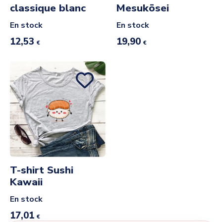
classique blanc
Mesukōsei
En stock
En stock
12,53
19,90
€
€
T-shirt Sushi
Kawaii
En stock
17,01
€