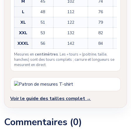
M
45
102
74
22
L
48
112
76
23
XL
51
122
79
23
XXL
53
132
82
25
XXXL
56
142
84
25
Mesures en
centimètres
. Les « tours » (poitrine, taille,
hanches) sont des tours complets ; carrure et longueurs se
mesurent en direct.
Voir le guide des tailles complet →
Commentaires (0)