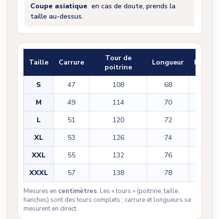
Coupe asiatique
en cas de doute, prends la
taille au-dessus.
Tour de
Taille
Carrure
Longueur
Manch
poitrine
S
47
108
68
61
M
49
114
70
62
L
51
120
72
63
XL
53
126
74
64
XXL
55
132
76
65
XXXL
57
138
78
66
Mesures en
centimètres
. Les « tours » (poitrine, taille,
hanches) sont des tours complets ; carrure et longueurs se
mesurent en direct.