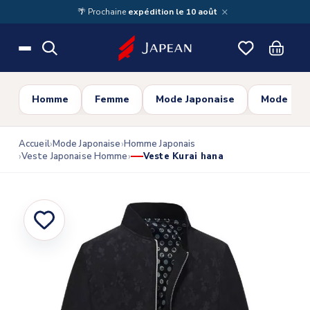
Skip to main content
×
🌴 Prochaine
expédition le 10 août
Homme
Femme
Mode Japonaise
Mode Cor
Accueil
Mode Japonaise
Homme Japonais
Veste Japonaise Homme
Veste Kurai hana