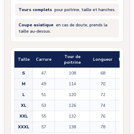
Tours complets
pour poitrine, taille et hanches.
Coupe asiatique
en cas de doute, prends la
taille au-dessus.
Tour de
Taille
Carrure
Longueur
Manch
poitrine
S
47
108
68
61
M
49
114
70
62
L
51
120
72
63
XL
53
126
74
64
XXL
55
132
76
65
XXXL
57
138
78
66