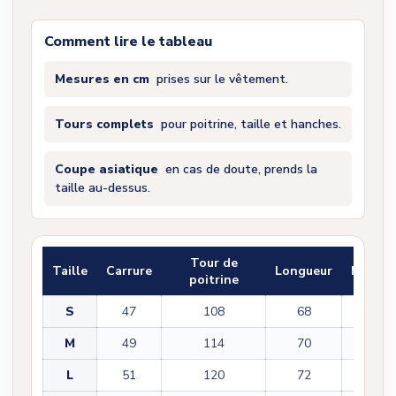
Comment lire le tableau
Mesures en cm
prises sur le vêtement.
Tours complets
pour poitrine, taille et hanches.
Coupe asiatique
en cas de doute, prends la
taille au-dessus.
Tour de
Taille
Carrure
Longueur
Manch
poitrine
S
47
108
68
61
M
49
114
70
62
L
51
120
72
63