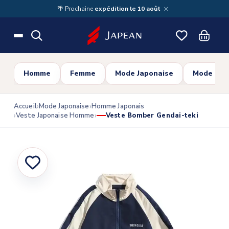
Skip to main content
×
🌴 Prochaine
expédition le 10 août
Homme
Femme
Mode Japonaise
Mode Cor
Accueil
Mode Japonaise
Homme Japonais
Veste Japonaise Homme
Veste Bomber Gendai-teki