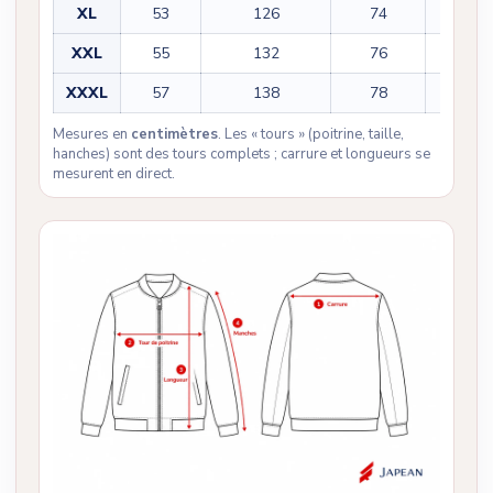
XL
53
126
74
64
XXL
55
132
76
65
XXXL
57
138
78
66
Mesures en
centimètres
. Les « tours » (poitrine, taille,
hanches) sont des tours complets ; carrure et longueurs se
mesurent en direct.