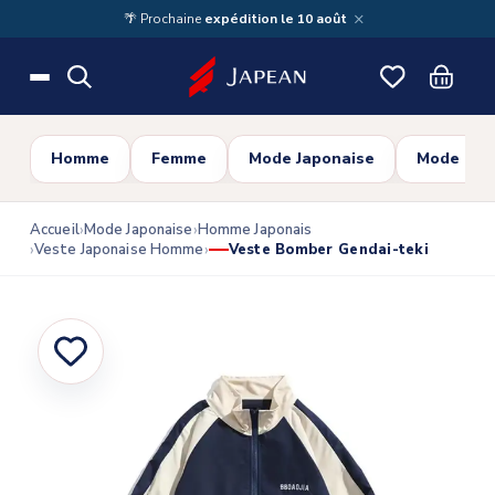
Skip to main content
×
🌴 Prochaine
expédition le 10 août
Homme
Femme
Mode Japonaise
Mode Cor
Accueil
Mode Japonaise
Homme Japonais
Veste Japonaise Homme
Veste Bomber Gendai-teki