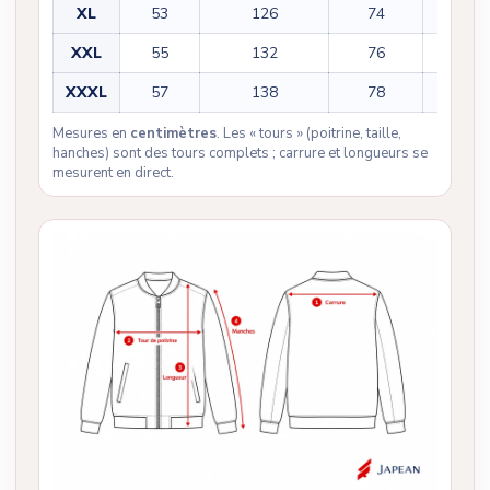
XL
53
126
74
64
XXL
55
132
76
65
XXXL
57
138
78
66
Mesures en
centimètres
. Les « tours » (poitrine, taille,
hanches) sont des tours complets ; carrure et longueurs se
mesurent en direct.