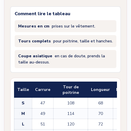
Comment lire le tableau
Mesures en cm
prises sur le vêtement.
Tours complets
pour poitrine, taille et hanches.
Coupe asiatique
en cas de doute, prends la
taille au-dessus.
Tour de
Taille
Carrure
Longueur
Manch
poitrine
S
47
108
68
61
M
49
114
70
62
L
51
120
72
63