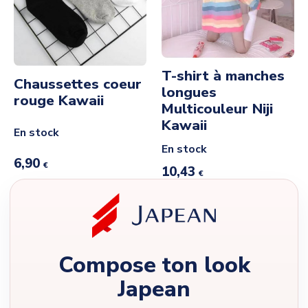
T-shirt à manches
Chaussettes coeur
longues
rouge Kawaii
Multicouleur Niji
Kawaii
En stock
En stock
6,90
€
10,43
€
Compose ton look
Japean