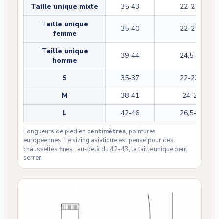
Taille unique mixte
35-43
22-27,5
Taille unique
35-40
22-25,5
femme
Taille unique
39-44
24,5-28
homme
S
35-37
22-23,5
M
38-41
24-26
L
42-46
26,5-29
Longueurs de pied en
centimètres
, pointures
européennes. Le sizing asiatique est pensé pour des
chaussettes fines : au-delà du 42-43, la taille unique peut
serrer.