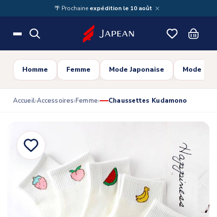
Skip to main content
×
🌴 Prochaine
expédition le 10 août
Homme
Femme
Mode Japonaise
Mode Cor
Accueil
Accessoires
Femme
Chaussettes Kudamono