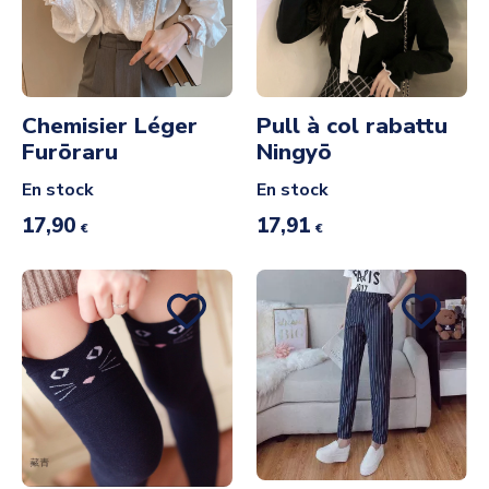
Chemisier Léger
Pull à col rabattu
Furōraru
Ningyō
En stock
En stock
17,90
17,91
€
€