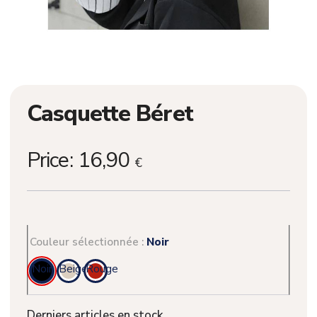
Casquette Béret
Price:
16,90
€
Couleur sélectionnée :
Noir
Noir
Beige
Rouge
Derniers articles en stock