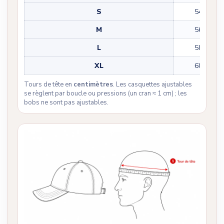
S
54-55
M
56-57
L
58-59
XL
60-61
Tours de tête en
centimètres
. Les casquettes ajustables
se règlent par boucle ou pressions (un cran ≈ 1 cm) ; les
bobs ne sont pas ajustables.