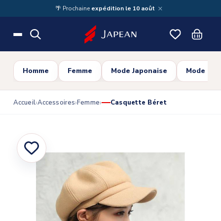
Skip to main content
×
🌴 Prochaine
expédition le 10 août
Homme
Femme
Mode Japonaise
Mode Cor
Accueil
Accessoires
Femme
Casquette Béret