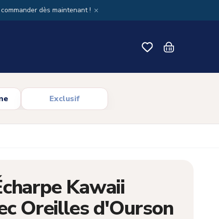
×
x commander dès maintenant !
ne
Exclusif
Écharpe Kawaii
ec Oreilles d'Ourson