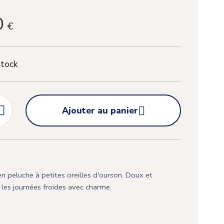
0
€
stock


Ajouter au panier
 peluche à petites oreilles d'ourson. Doux et
e les journées froides avec charme.