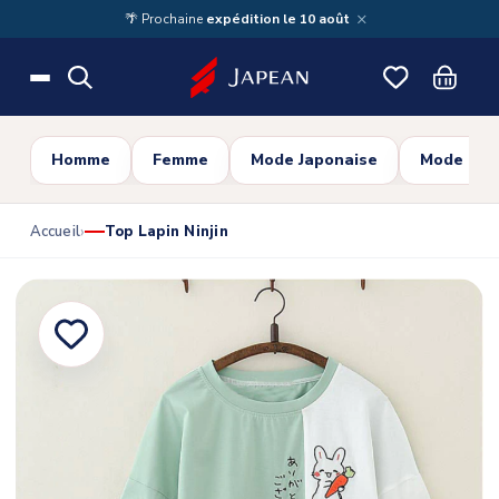
Skip to main content
×
🌴 Prochaine
expédition le 10 août
Homme
Femme
Mode Japonaise
Mode Cor
Accueil
Top Lapin Ninjin