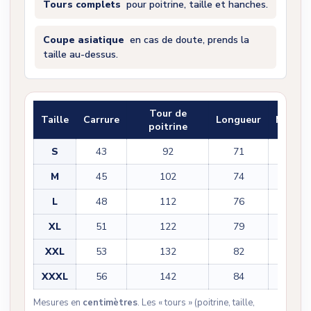
Tours complets
pour poitrine, taille et hanches.
Coupe asiatique
en cas de doute, prends la
taille au-dessus.
Tour de
Taille
Carrure
Longueur
Manch
poitrine
S
43
92
71
22
M
45
102
74
22
L
48
112
76
23
XL
51
122
79
23
XXL
53
132
82
25
XXXL
56
142
84
25
Mesures en
centimètres
. Les « tours » (poitrine, taille,