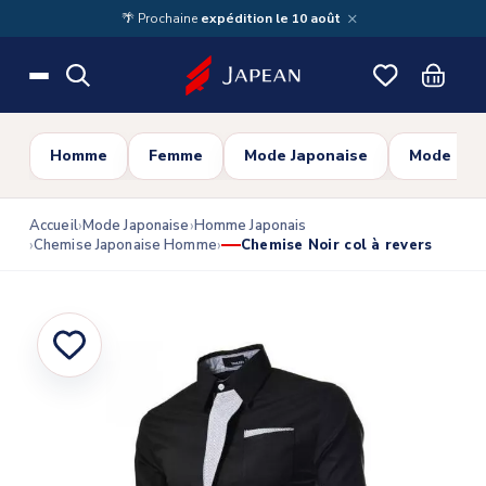
Skip to main content
×
🌴 Prochaine
expédition le 10 août
Homme
Femme
Mode Japonaise
Mode Cor
Accueil
Mode Japonaise
Homme Japonais
Chemise Japonaise Homme
Chemise Noir col à revers