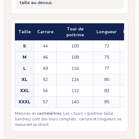
taille au-dessus.
Tour de
Taille
Carrure
Longueur
Manch
poitrine
S
44
100
72
60
M
46
108
75
61
L
49
116
77
62
XL
52
124
80
63
XXL
54
132
83
64
XXXL
57
140
85
65
Mesures en
centimètres
. Les « tours » (poitrine, taille,
hanches) sont des tours complets ; carrure et longueurs se
mesurent en direct.