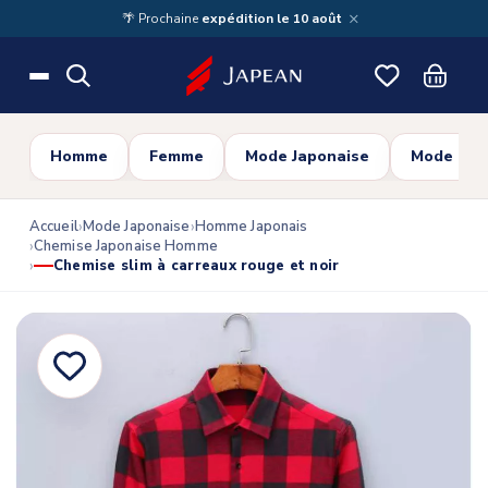
Skip to main content
×
🌴 Prochaine
expédition le 10 août
Homme
Femme
Mode Japonaise
Mode Cor
Accueil
Mode Japonaise
Homme Japonais
Chemise Japonaise Homme
Chemise slim à carreaux rouge et noir