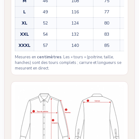
M
46
108
75
61
L
49
116
77
62
XL
52
124
80
63
XXL
54
132
83
64
XXXL
57
140
85
65
Mesures en
centimètres
. Les « tours » (poitrine, taille,
hanches) sont des tours complets ; carrure et longueurs se
mesurent en direct.