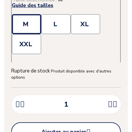
Guide des tailles
M
L
XL
XXL
Rupture de stock
Produit disponible avec d'autres
options




Ajouter au panier