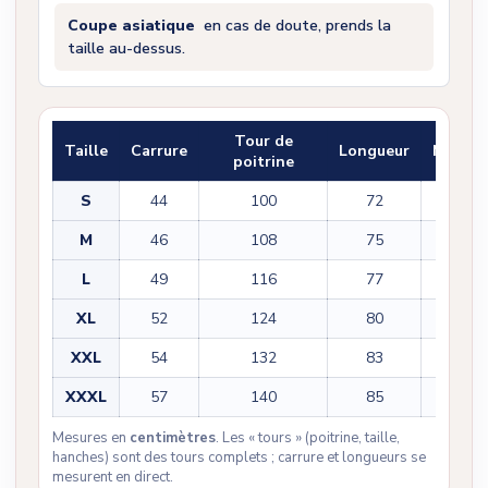
Coupe asiatique
en cas de doute, prends la
taille au-dessus.
Tour de
Taille
Carrure
Longueur
Manch
poitrine
S
44
100
72
60
M
46
108
75
61
L
49
116
77
62
XL
52
124
80
63
XXL
54
132
83
64
XXXL
57
140
85
65
Mesures en
centimètres
. Les « tours » (poitrine, taille,
hanches) sont des tours complets ; carrure et longueurs se
mesurent en direct.