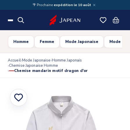
Skip to main content
×
🌴 Prochaine
expédition le 10 août
Homme
Femme
Mode Japonaise
Mode Cor
Accueil
Mode Japonaise
Homme Japonais
Chemise Japonaise Homme
Chemise mandarin motif dragon d'or