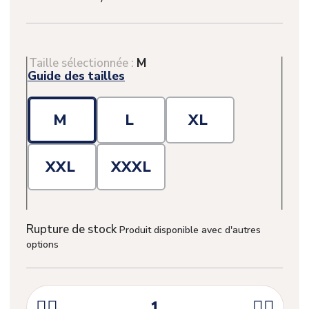
Taille sélectionnée :
M
Guide des tailles
M
L
XL
XXL
XXXL
Rupture de stock
Produit disponible avec d'autres
options



