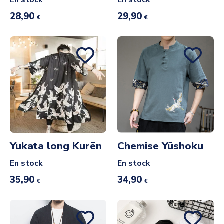
En stock
En stock
28,90
29,90
€
€
Yukata long Kurēn
Chemise Yūshoku
En stock
En stock
35,90
34,90
€
€