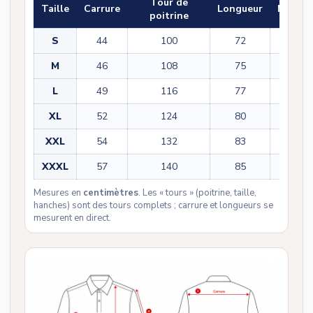
Tour de
Taille
Carrure
Longueur
Manch
poitrine
S
44
100
72
60
M
46
108
75
61
L
49
116
77
62
XL
52
124
80
63
XXL
54
132
83
64
XXXL
57
140
85
65
Mesures en
centimètres
. Les « tours » (poitrine, taille,
hanches) sont des tours complets ; carrure et longueurs se
mesurent en direct.