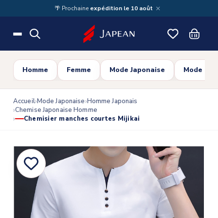
Skip to main content
×
🌴 Prochaine
expédition le 10 août
Homme
Femme
Mode Japonaise
Mode Cor
Accueil
Mode Japonaise
Homme Japonais
Chemise Japonaise Homme
Chemisier manches courtes Mijikai