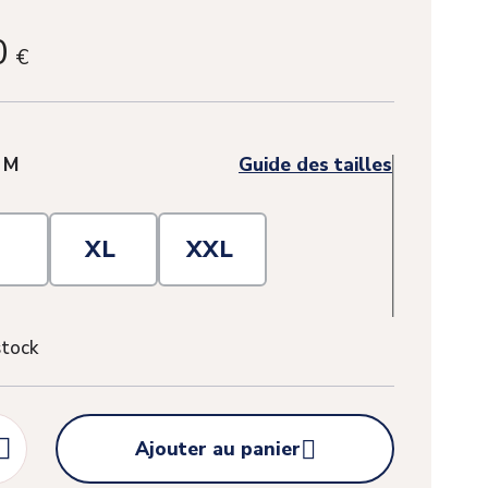
0
€
:
M
Guide des tailles
L
XL
XXL
stock


Ajouter au panier