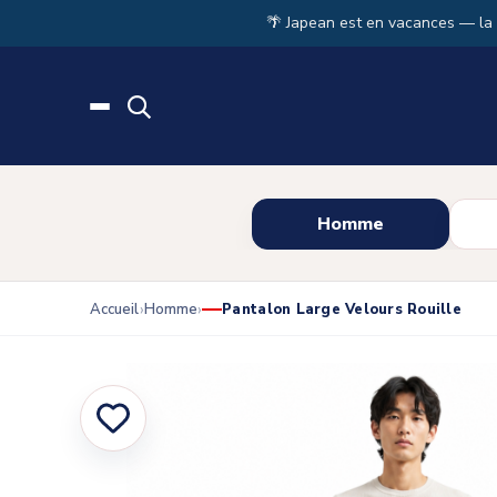
Skip to main content
🌴 Japean est en vacances — la
Homme
Accueil
Homme
Pantalon Large Velours Rouille