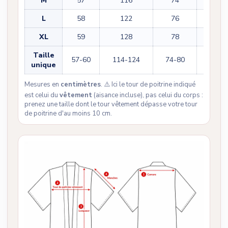
M
57
116
74
34
L
58
122
76
36
XL
59
128
78
38
Taille
57-60
114-124
74-80
34-38
unique
Mesures en
centimètres
. ⚠️ Ici le tour de poitrine indiqué
est celui du
vêtement
(aisance incluse), pas celui du corps :
prenez une taille dont le tour vêtement dépasse votre tour
de poitrine d'au moins 10 cm.