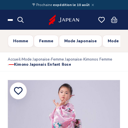
Skip to main content
×
🌴 Prochaine
expédition le 10 août
Homme
Femme
Mode Japonaise
Mode Cor
Accueil
Mode Japonaise
Femme Japonaise
Kimonos Femme
Kimono Japonais Enfant Rose