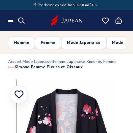
Skip to main content
×
🌴 Prochaine
expédition le 10 août
Homme
Femme
Mode Japonaise
Mode Cor
Accueil
Mode Japonaise
Femme Japonaise
Kimonos Femme
Kimono Femme Fleurs et Oiseaux