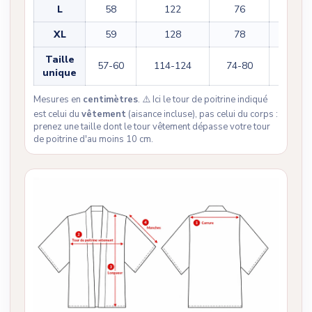
L
58
122
76
36
XL
59
128
78
38
Taille
57-60
114-124
74-80
34-38
unique
Mesures en
centimètres
. ⚠️ Ici le tour de poitrine indiqué
est celui du
vêtement
(aisance incluse), pas celui du corps :
prenez une taille dont le tour vêtement dépasse votre tour
de poitrine d'au moins 10 cm.