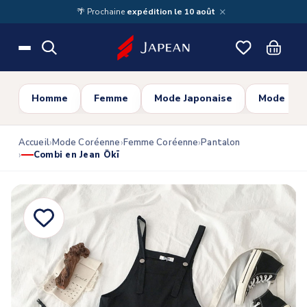
Skip to main content
×
🌴 Prochaine
expédition le 10 août
Homme
Femme
Mode Japonaise
Mode Cor
Accueil
Mode Coréenne
Femme Coréenne
Pantalon
Combi en Jean Ōkī