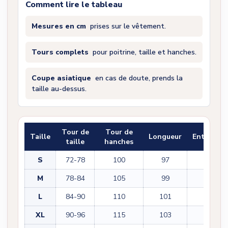
Comment lire le tableau
Mesures en cm
prises sur le vêtement.
Tours complets
pour poitrine, taille et hanches.
Coupe asiatique
en cas de doute, prends la
taille au-dessus.
Tour de
Tour de
Taille
Longueur
Entrejam
taille
hanches
S
72-78
100
97
71
M
78-84
105
99
72
L
84-90
110
101
74
XL
90-96
115
103
75