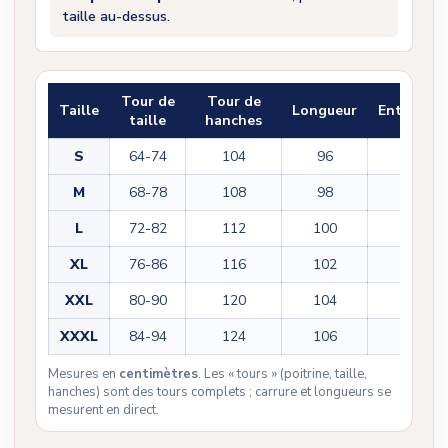
taille au-dessus.
Tour de
Tour de
Taille
Longueur
Entrejam
taille
hanches
S
64-74
104
96
70
M
68-78
108
98
71
L
72-82
112
100
72
XL
76-86
116
102
73
XXL
80-90
120
104
74
XXXL
84-94
124
106
75
Mesures en
centimètres
. Les « tours » (poitrine, taille,
hanches) sont des tours complets ; carrure et longueurs se
mesurent en direct.