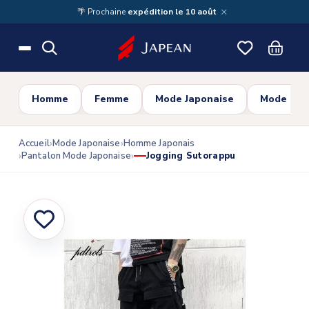
Skip to main content
×
🌴 Prochaine
expédition le 10 août
Homme
Femme
Mode Japonaise
Mode Cor
Accueil
Mode Japonaise
Homme Japonais
Pantalon Mode Japonaise
Jogging Sutorappu