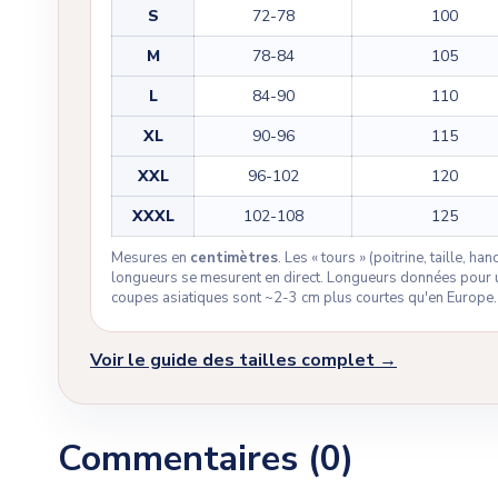
S
72-78
100
M
78-84
105
L
84-90
110
XL
90-96
115
XXL
96-102
120
XXXL
102-108
125
Mesures en
centimètres
. Les « tours » (poitrine, taille, h
longueurs se mesurent en direct. Longueurs données pour u
coupes asiatiques sont ~2-3 cm plus courtes qu'en Europe.
Voir le guide des tailles complet →
Commentaires (0)