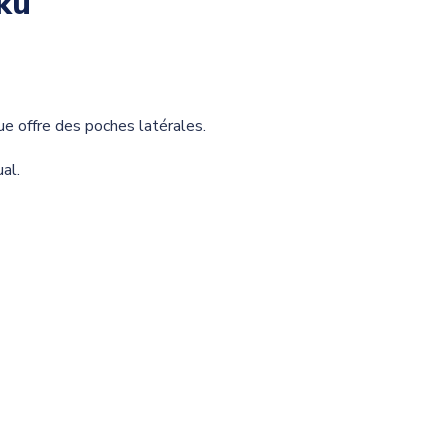
ku
ue offre des poches latérales.
al.