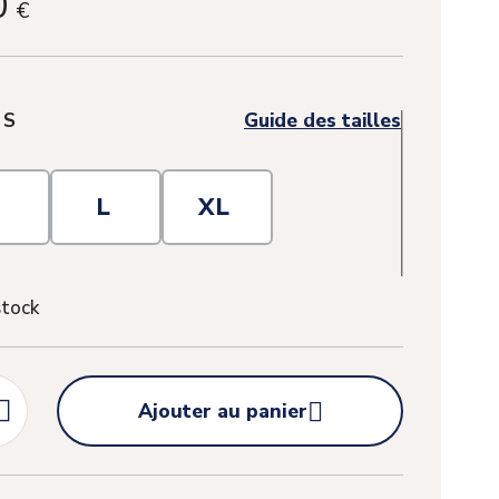
0
€
:
S
Guide des tailles
M
L
XL
stock


Ajouter au panier