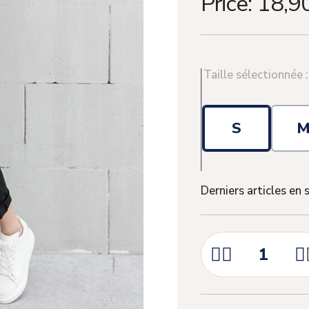
Price:
18,9
Taille sélectionnée 
S
Derniers articles en 


