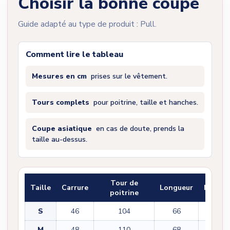
Choisir la bonne coupe
Guide adapté au type de produit : Pull.
Comment lire le tableau
Mesures en cm
prises sur le vêtement.
Tours complets
pour poitrine, taille et hanches.
Coupe asiatique
en cas de doute, prends la
taille au-dessus.
Tour de
Taille
Carrure
Longueur
Manch
poitrine
S
46
104
66
60
M
48
110
68
61