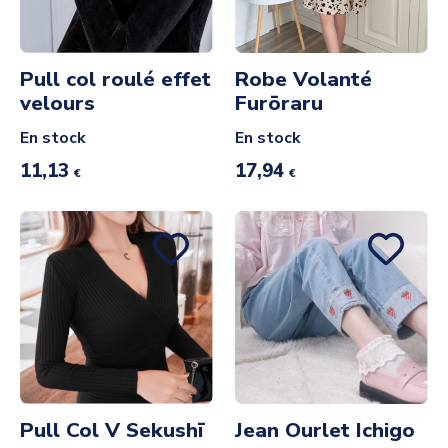
Pull col roulé effet
Robe Volanté
velours
Furōraru
En stock
En stock
11,13
17,94
€
€
Pull Col V Sekushī
Jean Ourlet Ichigo