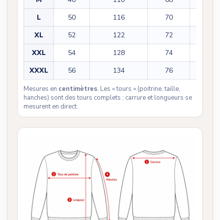
L
50
116
70
62
XL
52
122
72
63
XXL
54
128
74
64
XXXL
56
134
76
65
Mesures en
centimètres
. Les « tours » (poitrine, taille,
hanches) sont des tours complets ; carrure et longueurs se
mesurent en direct.