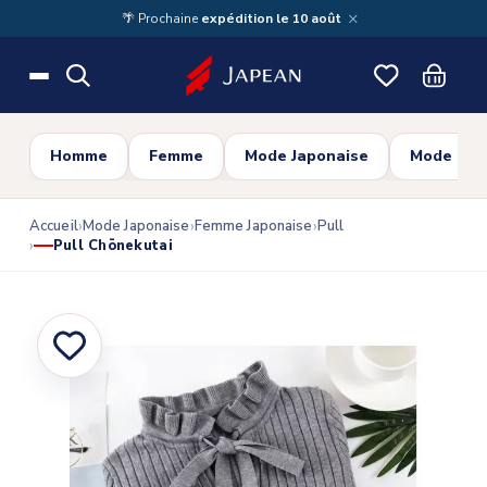
Skip to main content
×
🌴 Prochaine
expédition le 10 août
Homme
Femme
Mode Japonaise
Mode Cor
Accueil
Mode Japonaise
Femme Japonaise
Pull
Pull Chōnekutai