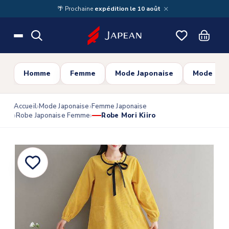
Skip to main content
×
🌴 Prochaine
expédition le 10 août
Homme
Femme
Mode Japonaise
Mode Cor
Accueil
Mode Japonaise
Femme Japonaise
Robe Japonaise Femme
Robe Mori Kiiro