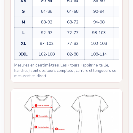
XS
80-84
60-64
86-90
108
S
84-88
64-68
90-94
110
M
88-92
68-72
94-98
112
L
92-97
72-77
98-103
114
XL
97-102
77-82
103-108
116
XXL
102-108
82-88
108-114
118
Mesures en
centimètres
. Les « tours » (poitrine, taille,
hanches) sont des tours complets ; carrure et longueurs se
mesurent en direct.