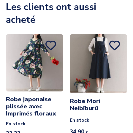
Les clients ont aussi
acheté
Robe japonaise
Robe Mori
plissée avec
Neibīburū
Imprimés floraux
En stock
En stock
34,90
€