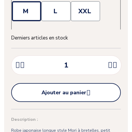
M
L
XXL
Derniers articles en stock





Ajouter au panier
Description :
Robe japonaise longue style Mori à bretelles, petit