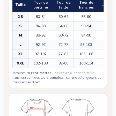
Tour de
Tour de
Tour de
Taille
Longue
poitrine
taille
hanches
XS
80-84
60-64
86-90
108
S
84-88
64-68
90-94
110
M
88-92
68-72
94-98
112
L
92-97
72-77
98-103
114
XL
97-102
77-82
103-108
116
XXL
102-108
82-88
108-114
118
Mesures en
centimètres
. Les « tours » (poitrine, taille,
hanches) sont des tours complets ; carrure et longueurs se
mesurent en direct.