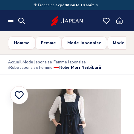
Skip to main content
×
🌴 Prochaine
expédition le 10 août
Homme
Femme
Mode Japonaise
Mode Cor
Accueil
Mode Japonaise
Femme Japonaise
Robe Japonaise Femme
Robe Mori Neibīburū