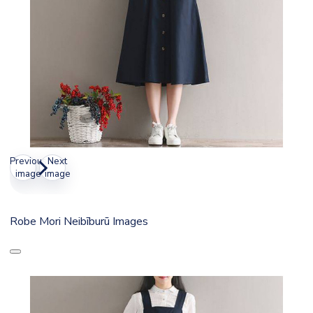
Previous
Next
image
image
Robe Mori Neibīburū Images