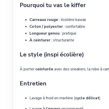
Pourquoi tu vas le kiffer
Carreaux rouge
: écolière kawaii
Coton / polyester
: confortable
Longueur genou
: pratique
À ceinturer
: structurante
Le style (inspi écolière)
À porter
ceinturée
avec des sneakers, la robe à car
Entretien
Lavage à froid en machine (
cycle délicat
)
Lavage
à l’envers
recommandé