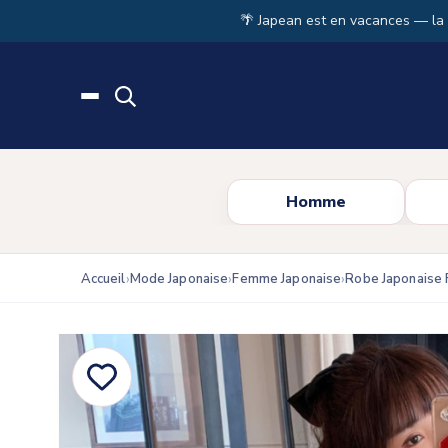
Skip to main content
🌴 Japean est en vacances — la
Homme
Accueil
Mode Japonaise
Femme Japonaise
Robe Japonaise