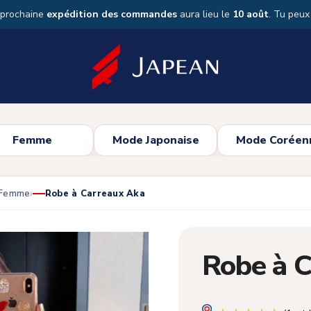
 prochaine
expédition des commandes
aura lieu le
10 août
. Tu peu
Femme
Mode Japonaise
Mode Coréen
 Femme
Robe à Carreaux Aka
Robe à 