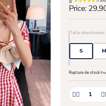
Price:
29,9
Taille sélectionnée 
S
Rupture de stock
Pro


