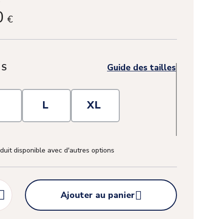
0
€
(1 avis)
:
S
Guide des tailles
M
L
XL
duit disponible avec d'autres options


Ajouter au panier