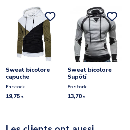
Sweat bicolore
Sweat bicolore
capuche
Supōtī
En stock
En stock
19,75
13,70
€
€
Les clients ont aussi