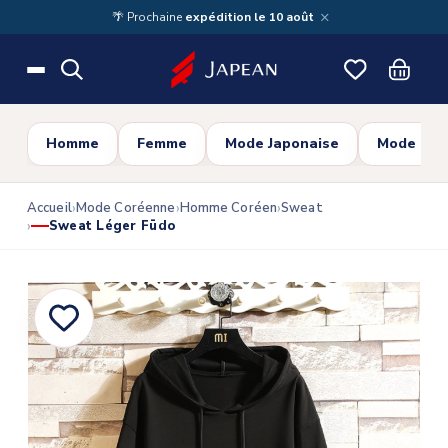
Skip to main content
×
🌴 Prochaine
expédition le 10 août
Homme
Femme
Mode Japonaise
Mode Cor
Accueil
Mode Coréenne
Homme Coréen
Sweat
Sweat Léger Fūdo