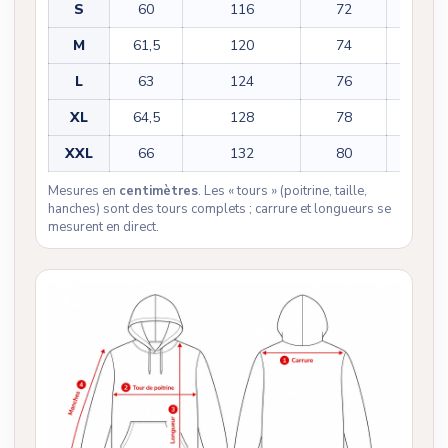
S
60
116
72
56,5
M
61,5
120
74
57,5
L
63
124
76
58,5
XL
64,5
128
78
59,5
XXL
66
132
80
60,5
Mesures en
centimètres
. Les « tours » (poitrine, taille,
hanches) sont des tours complets ; carrure et longueurs se
mesurent en direct.