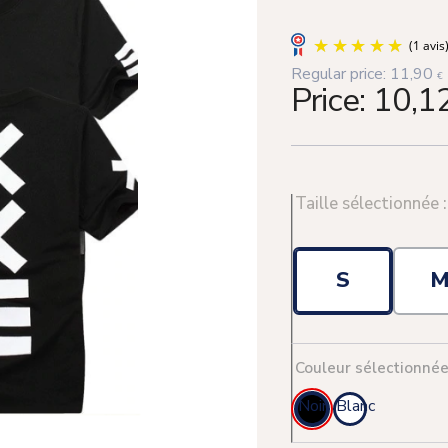
Regular price:
11,90
€
Price:
10,1
Taille sélectionnée 
S
Couleur sélectionnée
Noir
Blanc