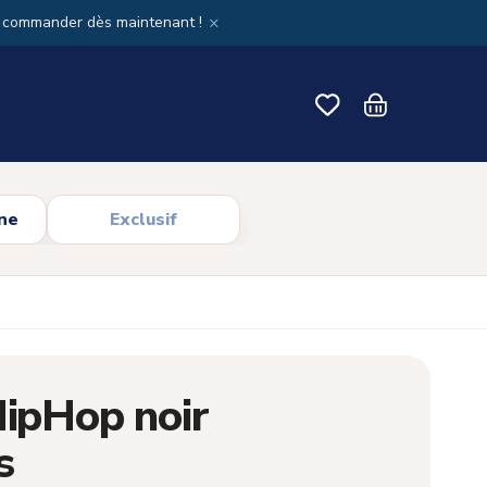
×
x commander dès maintenant !
ne
Exclusif
HipHop noir
s