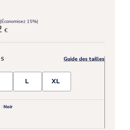
(Économisez 15%)
2
€
(1 avis)
:
S
Guide des tailles
M
L
XL
 :
Noir