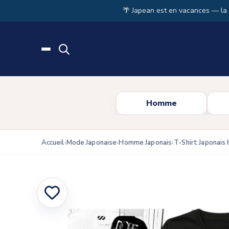
Skip to main content
🌴 Japean est en vacances — la
Homme
Accueil
Mode Japonaise
Homme Japonais
T-Shirt Japonai