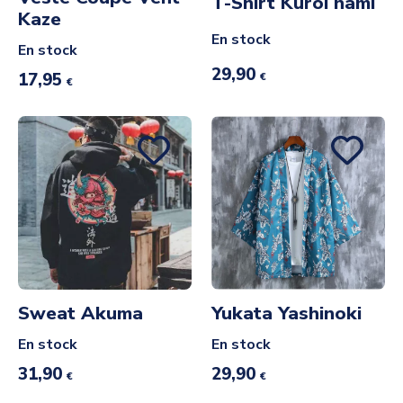
T-Shirt Kuroi nami
Kaze
En stock
En stock
29,90
17,95
€
€
Sweat Akuma
Yukata Yashinoki
En stock
En stock
31,90
29,90
€
€