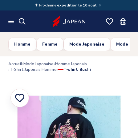
Skip to main content
×
🌴 Prochaine
expédition le 10 août
Homme
Femme
Mode Japonaise
Mode Cor
Accueil
Mode Japonaise
Homme Japonais
T-Shirt Japonais Homme
T-shirt Bushi