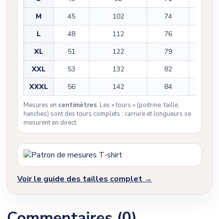
M
45
102
74
22
L
48
112
76
23
XL
51
122
79
23
XXL
53
132
82
25
XXXL
56
142
84
25
Mesures en
centimètres
. Les « tours » (poitrine, taille,
hanches) sont des tours complets ; carrure et longueurs se
mesurent en direct.
Voir le guide des tailles complet →
Commentaires (0)