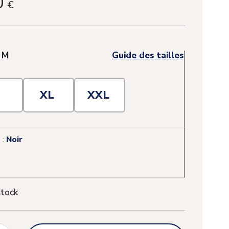
0
€
:
M
Guide des tailles
L
XL
XXL
 :
Noir
stock