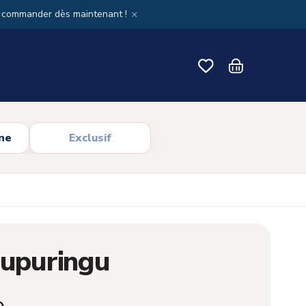
×
x commander dès maintenant !
ne
Exclusif
Supuringu