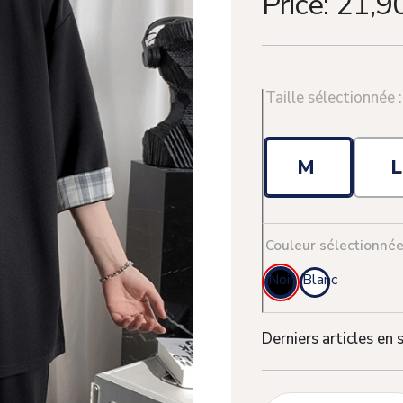
Price:
21,9
Taille sélectionnée 
M
Couleur sélectionnée
Noir
Blanc
Derniers articles en 