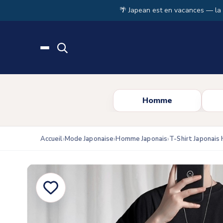
Skip to main content
🌴 Japean est en vacances — la
Homme
Accueil
Mode Japonaise
Homme Japonais
T-Shirt Japonai