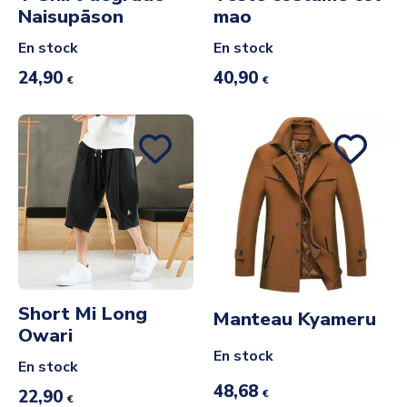
Naisupāson
mao
En stock
En stock
24,90
40,90
€
€
Short Mi Long
Manteau Kyameru
Owari
En stock
En stock
48,68
22,90
€
€