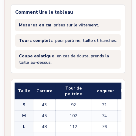
Comment lire le tableau
Mesures en cm
prises sur le vêtement.
Tours complets
pour poitrine, taille et hanches.
Coupe asiatique
en cas de doute, prends la
taille au-dessus.
Tour de
Taille
Carrure
Longueur
Manch
poitrine
S
43
92
71
22
M
45
102
74
22
L
48
112
76
23