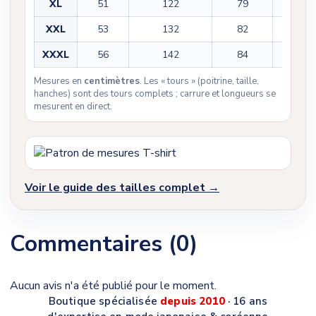
XL
51
122
79
23
XXL
53
132
82
25
XXXL
56
142
84
25
Mesures en
centimètres
. Les « tours » (poitrine, taille,
hanches) sont des tours complets ; carrure et longueurs se
mesurent en direct.
Voir le guide des tailles complet →
Commentaires (0)
Aucun avis n'a été publié pour le moment.
Boutique spécialisée
depuis 2010
· 16 ans