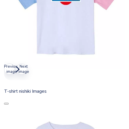
Previous
Next
image
image
T-shirt nishiki Images