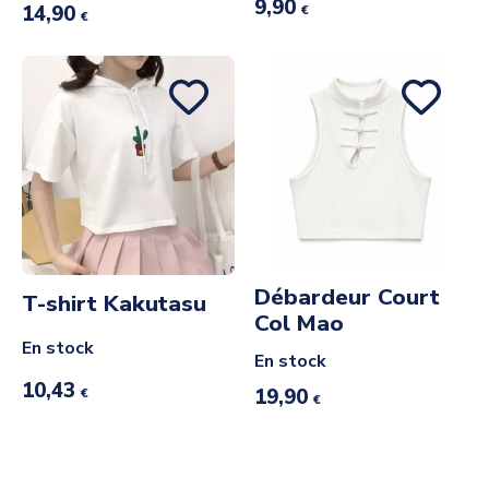
9,90
14,90
€
€
Débardeur Court
T-shirt Kakutasu
Col Mao
En stock
En stock
10,43
19,90
€
€