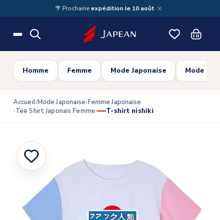
Skip to main content
×
🌴 Prochaine
expédition le 10 août
Homme
Femme
Mode Japonaise
Mode Cor
Accueil
Mode Japonaise
Femme Japonaise
Tee Shirt Japonais Femme
T-shirt nishiki