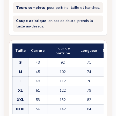
Tours complets
pour poitrine, taille et hanches.
Coupe asiatique
en cas de doute, prends la
taille au-dessus.
Tour de
Taille
Carrure
Longueur
Manch
poitrine
S
43
92
71
22
M
45
102
74
22
L
48
112
76
23
XL
51
122
79
23
XXL
53
132
82
25
XXXL
56
142
84
25