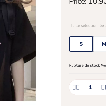
Price:
10,9
Taille sélectionnée 
S
Rupture de stock
Pro


