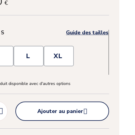
0
€
:
S
Guide des tailles
M
L
XL
duit disponible avec d'autres options


Ajouter au panier