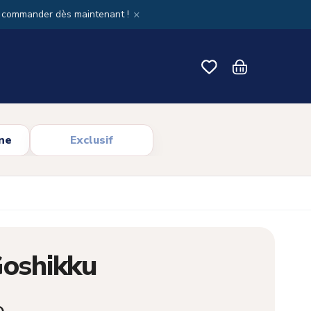
×
x commander dès maintenant !
ne
Exclusif
Goshikku