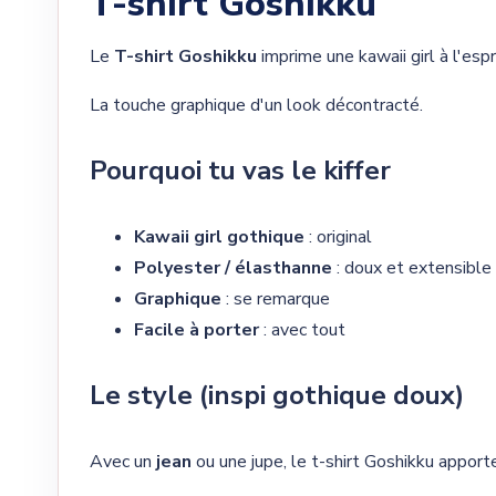
T-shirt Goshikku
Le
T-shirt Goshikku
imprime une kawaii girl à l'esp
La touche graphique d'un look décontracté.
Pourquoi tu vas le kiffer
Kawaii girl gothique
: original
Polyester / élasthanne
: doux et extensible
Graphique
: se remarque
Facile à porter
: avec tout
Le style (inspi gothique doux)
Avec un
jean
ou une jupe, le t-shirt Goshikku apport