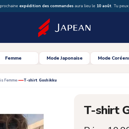
 prochaine
expédition des commandes
aura lieu le
10 août
. Tu peu
Femme
Mode Japonaise
Mode Coréen
ais Femme
T-shirt Goshikku
T-shirt 