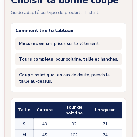
Choisir la bonne coupe
Guide adapté au type de produit : T-shirt.
Comment lire le tableau
Mesures en cm
prises sur le vêtement.
Tours complets
pour poitrine, taille et hanches.
Coupe asiatique
en cas de doute, prends la
taille au-dessus.
Tour de
Taille
Carrure
Longueur
Manch
poitrine
S
43
92
71
22
M
45
102
74
22