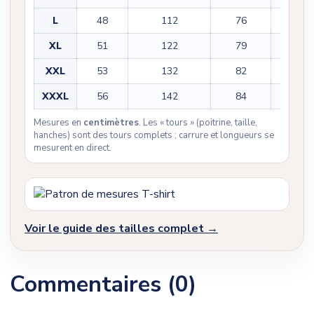
L
48
112
76
23
XL
51
122
79
23
XXL
53
132
82
25
XXXL
56
142
84
25
Mesures en
centimètres
. Les « tours » (poitrine, taille,
hanches) sont des tours complets ; carrure et longueurs se
mesurent en direct.
Voir le guide des tailles complet →
Commentaires (0)