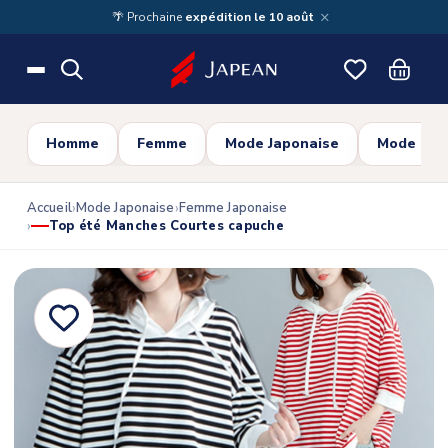
Skip to main content
×
🌴 Prochaine
expédition le 10 août
Homme
Femme
Mode Japonaise
Mode Cor
Accueil
Mode Japonaise
Femme Japonaise
Top été Manches Courtes capuche