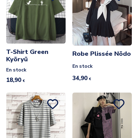
T-Shirt Green
Robe Plissée Nōdo
Kyōryū
En stock
En stock
34,90
18,90
€
€