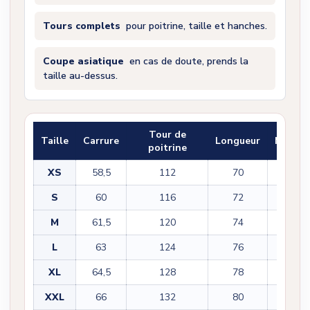
Tours complets
pour poitrine, taille et hanches.
Coupe asiatique
en cas de doute, prends la
taille au-dessus.
Tour de
Taille
Carrure
Longueur
Manch
poitrine
XS
58,5
112
70
55,5
S
60
116
72
56,5
M
61,5
120
74
57,5
L
63
124
76
58,5
XL
64,5
128
78
59,5
XXL
66
132
80
60,5