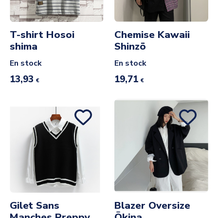
T-shirt Hosoi
Chemise Kawaii
shima
Shinzō
En stock
En stock
13,93
19,71
€
€
Gilet Sans
Blazer Oversize
Manches Preppy
Ōkina