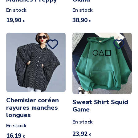
En stock
En stock
19,90
38,90
€
€
Chemisier coréen
Sweat Shirt Squid
rayures manches
Game
longues
En stock
En stock
23,92
16,19
€
€