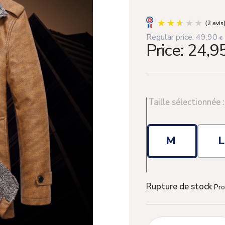
Regular price:
49,90
€
Price:
24,9
Taille sélectionnée 
M
Rupture de stock
Pro