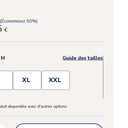
(Économisez 50%)
5
€
(2 avis)
:
M
Guide des tailles
L
XL
XXL
duit disponible avec d'autres options