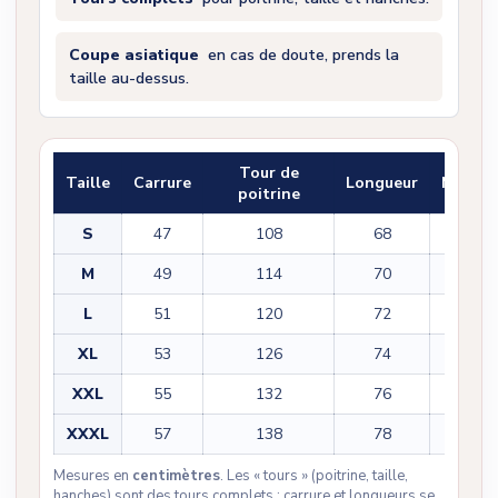
Coupe asiatique
en cas de doute, prends la
taille au-dessus.
Tour de
Taille
Carrure
Longueur
Manch
poitrine
S
47
108
68
61
M
49
114
70
62
L
51
120
72
63
XL
53
126
74
64
XXL
55
132
76
65
XXXL
57
138
78
66
Mesures en
centimètres
. Les « tours » (poitrine, taille,
hanches) sont des tours complets ; carrure et longueurs se