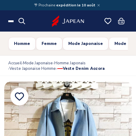
Skip to main content
×
🌴 Prochaine
expédition le 10 août
Homme
Femme
Mode Japonaise
Mode Cor
Accueil
Mode Japonaise
Homme Japonais
Veste Japonaise Homme
Veste Denim Aozora