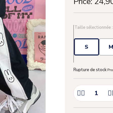
Price:
24,9
Taille sélectionnée 
S
Rupture de stock
Pro


