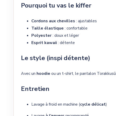
Pourquoi tu vas le kiffer
Cordons aux chevilles
: ajustables
Taille élastique
: confortable
Polyester
: doux et léger
Esprit kawaii
: détente
Le style (inspi détente)
Avec un
hoodie
ou un t-shirt, le pantalon Torakkus
Entretien
Lavage à froid en machine (
cycle délicat
)
Lavage
à l’envers
recommandé