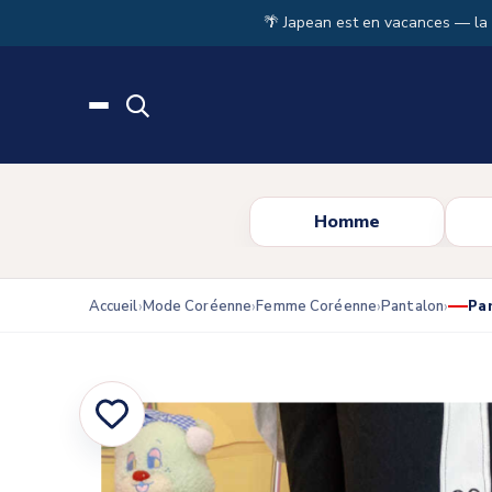
Skip to main content
🌴 Japean est en vacances — la
Homme
Accueil
Mode Coréenne
Femme Coréenne
Pantalon
Pa