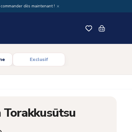
×
x commander dès maintenant !
ne
Exclusif
n Torakkusūtsu