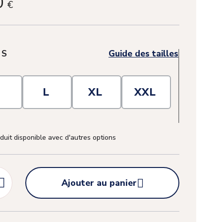
0
€
:
S
Guide des tailles
M
L
XL
XXL
duit disponible avec d'autres options


Ajouter au panier