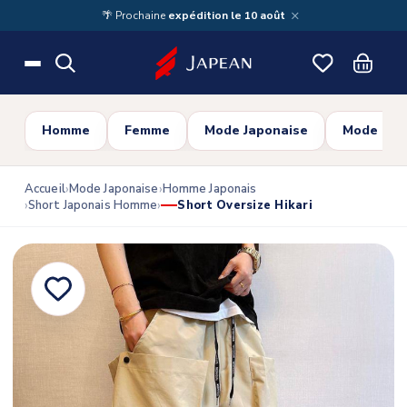
Skip to main content
×
🌴 Prochaine
expédition le 10 août
Homme
Femme
Mode Japonaise
Mode Cor
Accueil
Mode Japonaise
Homme Japonais
Short Japonais Homme
Short Oversize Hikari