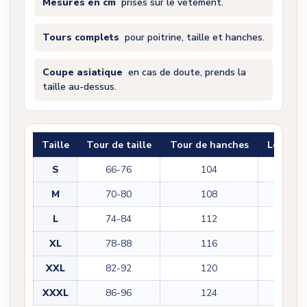
Mesures en cm
prises sur le vêtement.
Tours complets
pour poitrine, taille et hanches.
Coupe asiatique
en cas de doute, prends la
taille au-dessus.
Taille
Tour de taille
Tour de hanches
Longueu
S
66-76
104
45
M
70-80
108
47
L
74-84
112
49
XL
78-88
116
51
XXL
82-92
120
53
XXXL
86-96
124
55