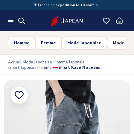
Skip to main content
×
🌴 Prochaine
expédition le 10 août
Homme
Femme
Mode Japonaise
Mode Cor
Accueil
Mode Japonaise
Homme Japonais
Short Japonais Homme
Short Kaze No Jeans