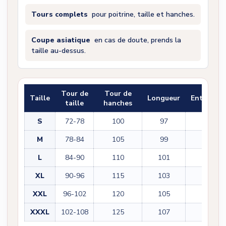
Tours complets
pour poitrine, taille et hanches.
Coupe asiatique
en cas de doute, prends la
taille au-dessus.
Tour de
Tour de
Taille
Longueur
Entrejam
taille
hanches
S
72-78
100
97
71
M
78-84
105
99
72
L
84-90
110
101
74
XL
90-96
115
103
75
XXL
96-102
120
105
76
XXXL
102-108
125
107
77