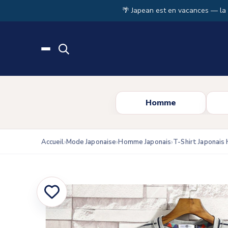
Skip to main content
🌴 Japean est en vacances — la
Homme
Accueil
Mode Japonaise
Homme Japonais
T-Shirt Japonai