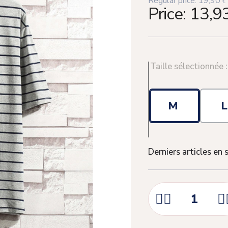
Regular price:
19,90
€
Price:
13,9
Taille sélectionnée 
M
Derniers articles en 


