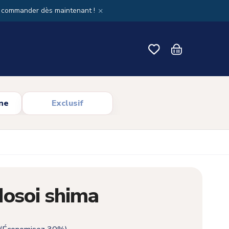
×
x commander dès maintenant !
ne
Exclusif
Hosoi shima