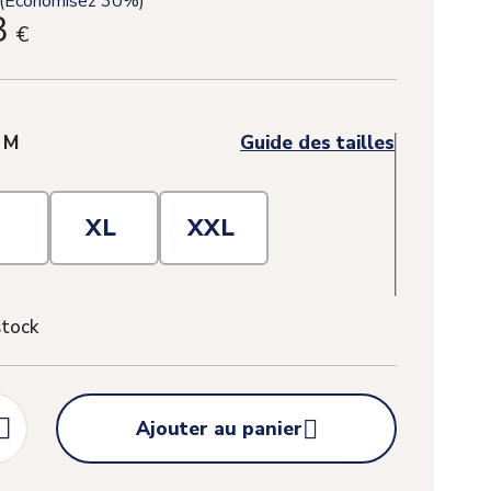
(Économisez 30%)
3
€
:
M
Guide des tailles
L
XL
XXL
stock


Ajouter au panier