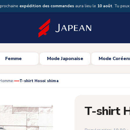
 prochaine
expédition des commandes
aura lieu le
10 août
. Tu peu
Femme
Mode Japonaise
Mode Coréen
s Homme
T-shirt Hosoi shima
T-shirt 