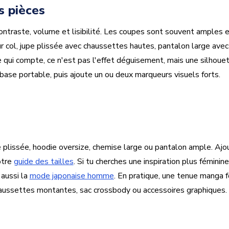
s pièces
ontraste, volume et lisibilité. Les coupes sont souvent amples 
ur col, jupe plissée avec chaussettes hautes, pantalon large avec 
e qui compte, ce n'est pas l'effet déguisement, mais une silhouet
ase portable, puis ajoute un ou deux marqueurs visuels forts.
upe plissée, hoodie oversize, chemise large ou pantalon ample. Aj
otre
guide des tailles
. Si tu cherches une inspiration plus féminin
 aussi la
mode japonaise homme
. En pratique, une tenue manga 
, chaussettes montantes, sac crossbody ou accessoires graphiques.