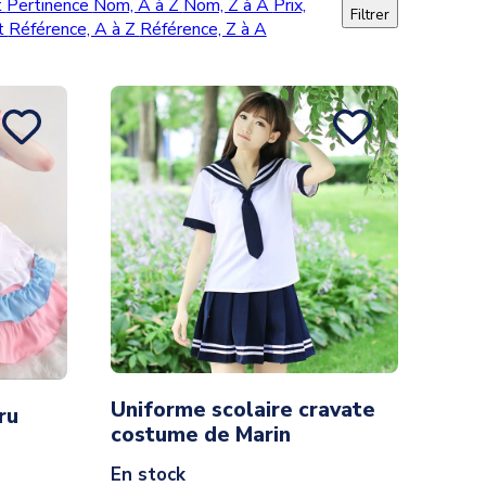
t
Pertinence
Nom, A à Z
Nom, Z à A
Prix,
Filtrer
nt
Référence, A à Z
Référence, Z à A
Uniforme scolaire cravate
ru
costume de Marin
En stock