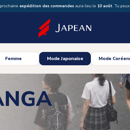
 prochaine
expédition des commandes
aura lieu le
10 août
. Tu peu
Femme
Mode Japonaise
Mode Coréen
ANGA