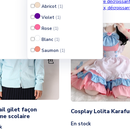
Ventes, ordre décroissan
par :
Abricot
(1
)
croissant
Prix, décroissa
Violet
(1
)
Rose
(1
)
Blanc
(1
)
Saumon
(1
)
il gilet façon
Cosplay Lolita Karafu
me scolaire
En stock
k