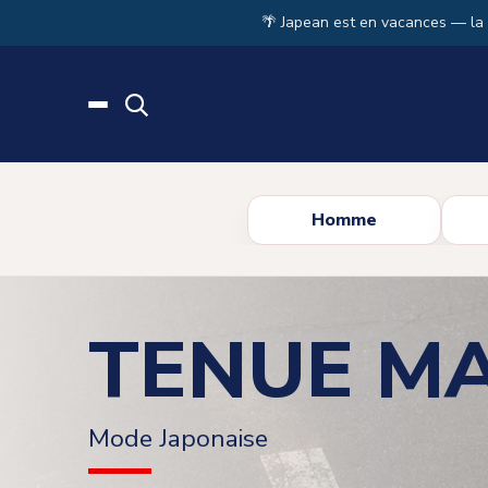
Skip to main content
🌴 Japean est en vacances — la
Homme
TENUE M
Mode Japonaise