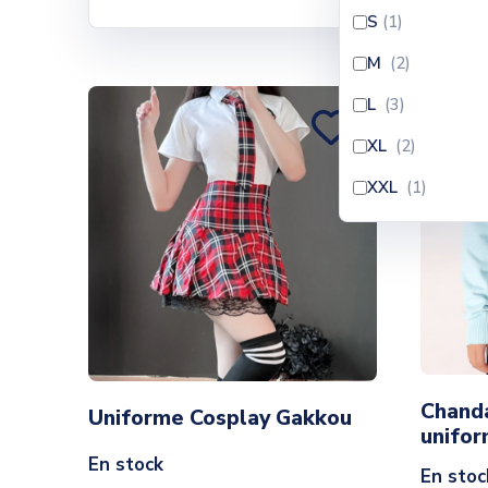
Il y a 5 produits.
S
(1
)
M
(2
)
L
(3
)
XL
(2
)
XXL
(1
)
Chanda
Uniforme Cosplay Gakkou
unifor
En stock
En stoc