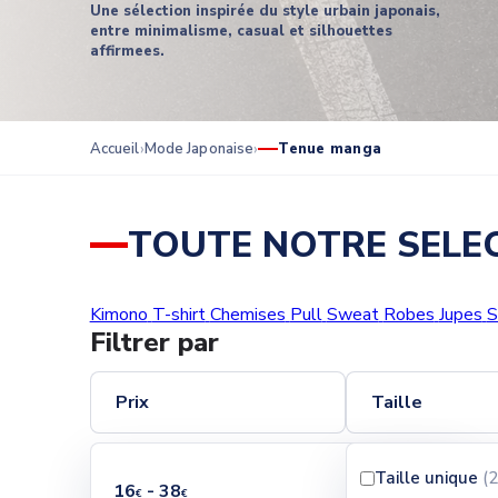
Une sélection inspirée du style urbain japonais,
entre minimalisme, casual et silhouettes
affirmees.
Accueil
Mode Japonaise
Tenue manga
TOUTE NOTRE SELE
Kimono
T-shirt
Chemises
Pull
Sweat
Robes
Jupes
S
Filtrer par
Prix
Taille
Taille unique
(2
16
- 38
€
€