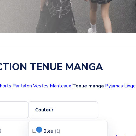
CTION TENUE MANGA
horts
Pantalon
Vestes
Manteaux
Tenue manga
Pyjamas
Linge
Couleur
)
Pertinence
Bleu
(1
)
Trier