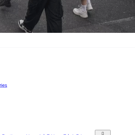
ries
