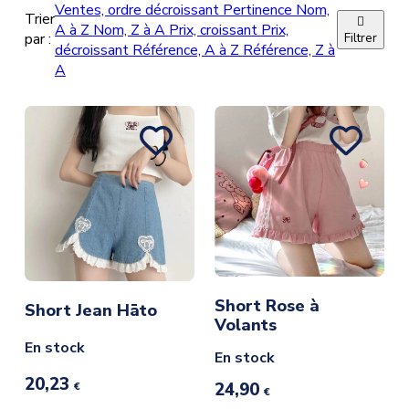
Ventes, ordre décroissant
Pertinence
Nom,
Trier

A à Z
Nom, Z à A
Prix, croissant
Prix,
par :
Filtrer
décroissant
Référence, A à Z
Référence, Z à
A
Short Rose à
Short Jean Hāto
Volants
En stock
En stock
20,23
24,90
€
€