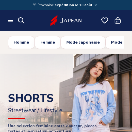
Skip to main content
×
🌴 Prochaine
expédition le 10 août
Homme
Femme
Mode Japonaise
Mode Cor
SHORTS
Streetwear / Lifestyle
Une selection feminine entre douceur, pieces
fortes et inspiration pop culture.