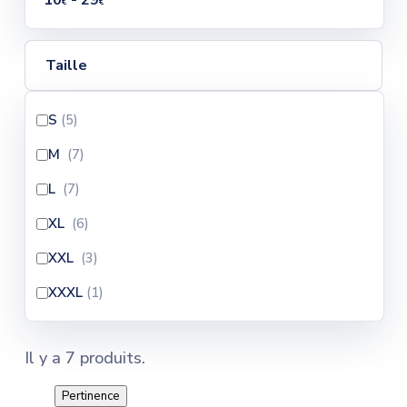
10
- 29
€
€
Taille
S
(5
)
M
(7
)
L
(7
)
XL
(6
)
XXL
(3
)
XXXL
(1
)
Il y a 7 produits.
Pertinence