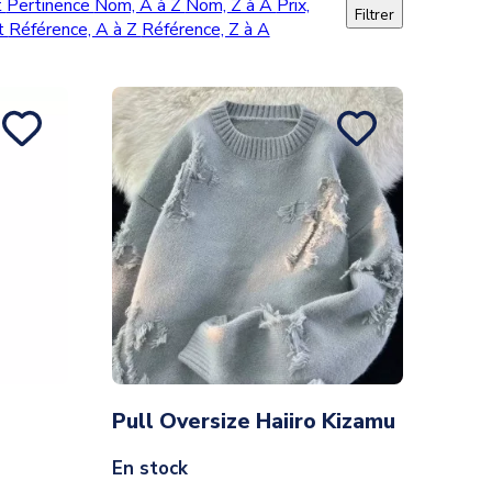
t
Pertinence
Nom, A à Z
Nom, Z à A
Prix,
Filtrer
nt
Référence, A à Z
Référence, Z à A
Pull Oversize Haiiro Kizamu
En stock