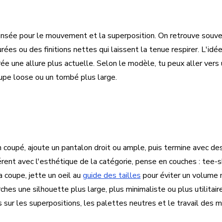
ensée pour le mouvement et la superposition. On retrouve sou
es ou des finitions nettes qui laissent la tenue respirer. L'idée 
crée une allure plus actuelle. Selon le modèle, tu peux aller vers 
oupe loose ou un tombé plus large.
en coupé, ajoute un pantalon droit ou ample, puis termine avec d
érent avec l'esthétique de la catégorie, pense en couches : tee-
a coupe, jette un oeil au
guide des tailles
pour éviter un volume m
rches une silhouette plus large, plus minimaliste ou plus utilitaire
sur les superpositions, les palettes neutres et le travail des m