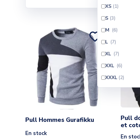
Il y a 9 produits.
XS
(1
)
S
(3
)
M
(6
)
L
(7
)
XL
(7
)
XXL
(6
)
XXXL
(2
)
Pull d
Pull Hommes Gurafikku
et cot
En stock
En stoc