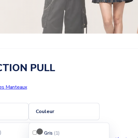
CTION PULL
es
Manteaux
Couleur
)
Pertinence
Gris
(1
)
Trier