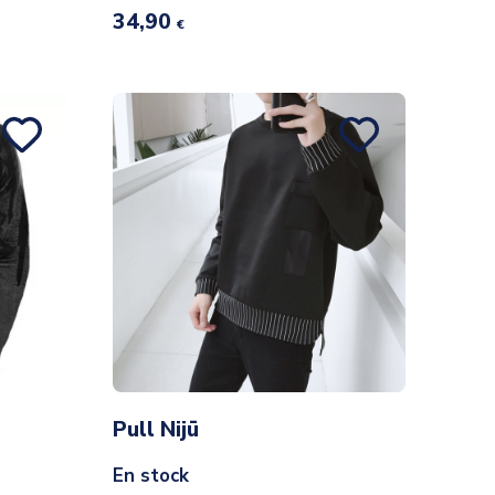
34,90
€
Pull Nijū
En stock