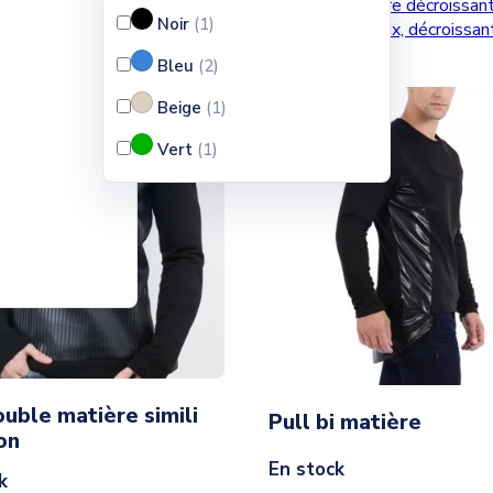
Ventes, ordre décroissan
par :
Noir
(1
)
croissant
Prix, décroissa
Bleu
(2
)
Beige
(1
)
Vert
(1
)
ouble matière simili
Pull bi matière
on
En stock
k