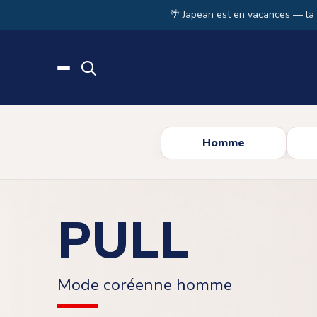
Skip to main content
🌴 Japean est en vacances — la
Homme
PULL
Mode coréenne homme