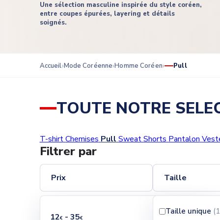
Une sélection masculine inspirée du style coréen,
entre coupes épurées, layering et détails
soignés.
Accueil
Mode Coréenne
Homme Coréen
Pull
TOUTE NOTRE SELE
T-shirt
Chemises
Pull
Sweat
Shorts
Pantalon
Vest
Filtrer par
Prix
Taille
Taille unique
(1
12
- 35
€
€