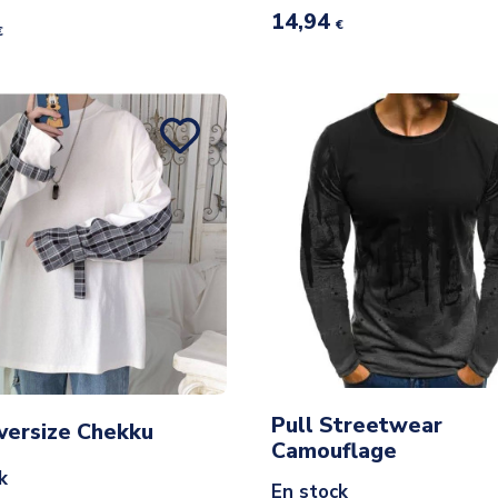
14,94
€
€
Pull Streetwear
versize Chekku
Camouflage
k
En stock