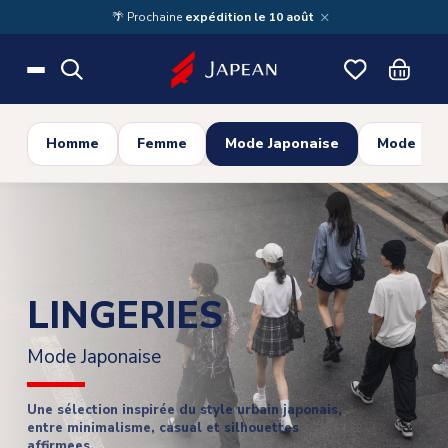
Skip to main content
×
🌴 Prochaine
expédition le 10 août
Homme
Femme
Mode Japonaise
Mode Cor
LINGERIES
Mode Japonaise
Une sélection inspirée du style urbain japonais,
entre minimalisme, casual et silhouettes
affirmees.