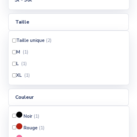
5
- 30
€
€
Taille
Taille unique
(2
)
M
(1
)
L
(1
)
XL
(1
)
Couleur
Noir
(1
)
Rouge
(1
)