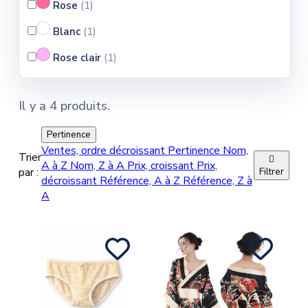
Rose
(1
)
Blanc
(1
)
Rose clair
(1
)
Il y a 4 produits.
Pertinence
Ventes, ordre décroissant
Pertinence
Nom,
Trier

A à Z
Nom, Z à A
Prix, croissant
Prix,
par :
Filtrer
décroissant
Référence, A à Z
Référence, Z à
A