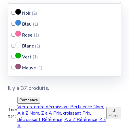
Noir
(2
)
Bleu
(1
)
Rose
(1
)
Blanc
(1
)
Vert
(1
)
Mauve
(1
)
Il y a 37 produits.
Pertinence
Ventes, ordre décroissant
Pertinence
Nom,
Trier

A à Z
Nom, Z à A
Prix, croissant
Prix,
par :
Filtrer
décroissant
Référence, A à Z
Référence, Z à
A