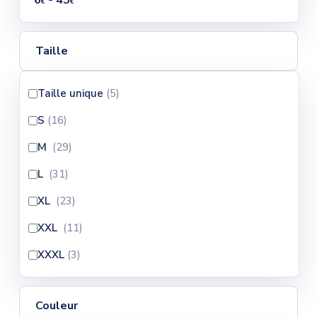
6
- 45
€
€
Taille
Taille unique
(5
)
S
(16
)
M
(29
)
L
(31
)
XL
(23
)
XXL
(11
)
XXXL
(3
)
Couleur