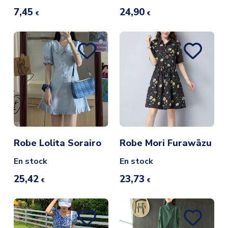
7,45
24,90
€
€
Robe Lolita Sorairo
Robe Mori Furawāzu
En stock
En stock
25,42
23,73
€
€