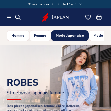
Skip to main content
×
🌴 Prochaine
expédition le 10 août
Homme
Femme
Mode Japonaise
Mode Cor
ROBES
Streetwear japonais femme
Des pieces japonaises femme entre douceur,
pieces fortes et inspiration pop culture.