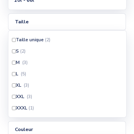
20
- 66
€
€
Taille
Taille unique
(2
)
S
(2
)
M
(3
)
L
(5
)
XL
(3
)
XXL
(3
)
XXXL
(1
)
Couleur