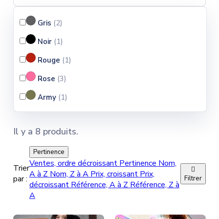
Gris
(2
)
Noir
(1
)
Rouge
(1
)
Rose
(3
)
Army
(1
)
Il y a 8 produits.
Pertinence
Ventes, ordre décroissant
Pertinence
Nom,
Trier

A à Z
Nom, Z à A
Prix, croissant
Prix,
par :
Filtrer
décroissant
Référence, A à Z
Référence, Z à
A