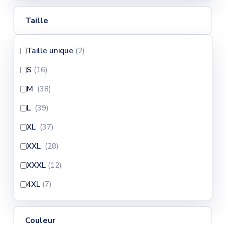
Taille
Taille unique
(2
)
S
(16
)
M
(38
)
L
(39
)
XL
(37
)
XXL
(28
)
XXXL
(12
)
4XL
(7
)
Couleur