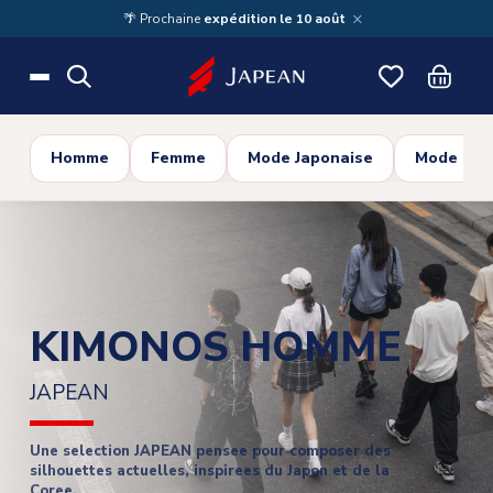
Skip to main content
×
🌴 Prochaine
expédition le 10 août
Homme
Femme
Mode Japonaise
Mode Cor
KIMONOS HOMME
JAPEAN
Une selection JAPEAN pensee pour composer des
silhouettes actuelles, inspirees du Japon et de la
Coree.