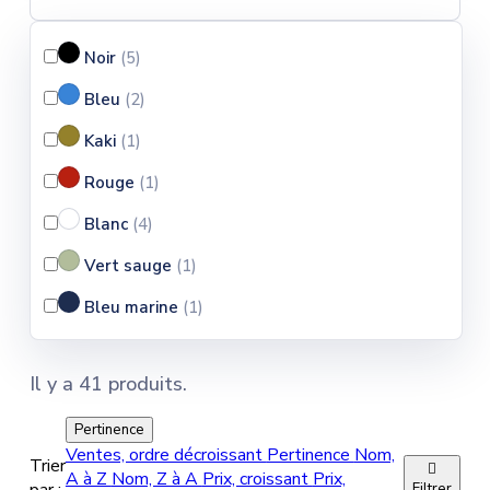
Noir
(5
)
Bleu
(2
)
Kaki
(1
)
Rouge
(1
)
Blanc
(4
)
Vert sauge
(1
)
Bleu marine
(1
)
Il y a 41 produits.
Pertinence
Ventes, ordre décroissant
Pertinence
Nom,
Trier

A à Z
Nom, Z à A
Prix, croissant
Prix,
Filtrer