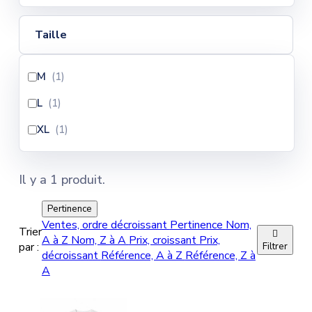
Taille
M
(1
)
L
(1
)
XL
(1
)
Il y a 1 produit.
Pertinence
Ventes, ordre décroissant
Pertinence
Nom,
Trier

A à Z
Nom, Z à A
Prix, croissant
Prix,
par :
Filtrer
décroissant
Référence, A à Z
Référence, Z à
A