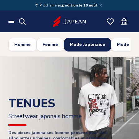
Skip to main content
×
🌴 Prochaine
expédition le 10 août
Homme
Femme
Mode Japonaise
Mode Cor
TENUES
Streetwear japonais homme
Des pieces japonaises homme pensees pour des
silhouettes urbaines, confortables et affirmees.