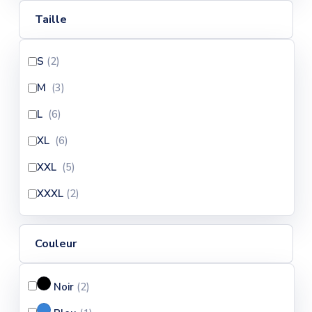
Taille
S
(2
)
M
(3
)
L
(6
)
XL
(6
)
XXL
(5
)
XXXL
(2
)
Couleur
Noir
(2
)