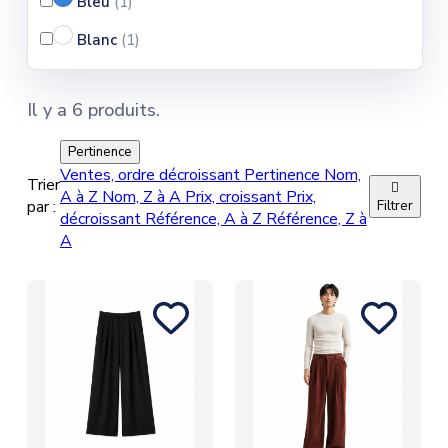
Bleu
(1
)
Blanc
(1
)
Il y a 6 produits.
Pertinence
Ventes, ordre décroissant
Pertinence
Nom,
Trier

A à Z
Nom, Z à A
Prix, croissant
Prix,
par :
Filtrer
décroissant
Référence, A à Z
Référence, Z à
A