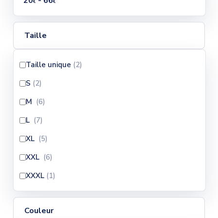
20
- 66
€
€
Taille
Taille unique
(2
)
S
(2
)
M
(6
)
L
(7
)
XL
(5
)
XXL
(6
)
XXXL
(1
)
Couleur