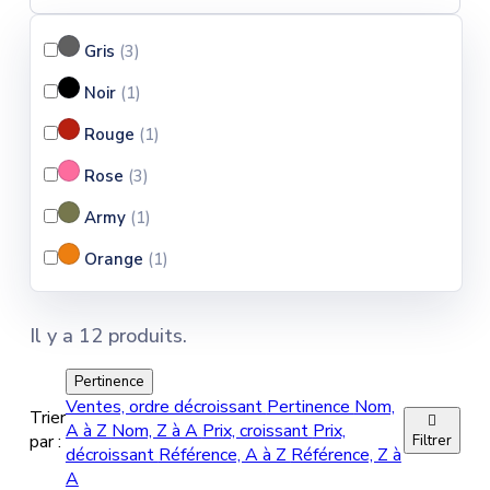
Gris
(3
)
Noir
(1
)
Rouge
(1
)
Rose
(3
)
Army
(1
)
Orange
(1
)
Il y a 12 produits.
Pertinence
Ventes, ordre décroissant
Pertinence
Nom,
Trier

A à Z
Nom, Z à A
Prix, croissant
Prix,
par :
Filtrer
décroissant
Référence, A à Z
Référence, Z à
A