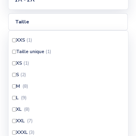
17
- 27
€
€
Taille
XXS
(1
)
Taille unique
(1
)
XS
(1
)
S
(2
)
M
(8
)
L
(9
)
XL
(8
)
XXL
(7
)
XXXL
(3
)