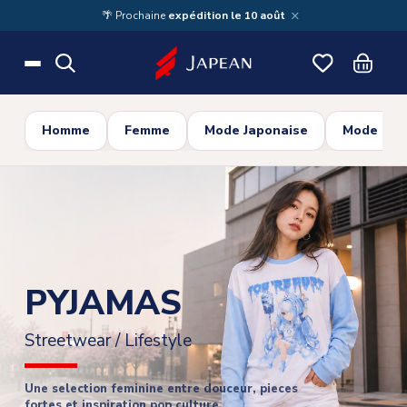
Skip to main content
×
🌴 Prochaine
expédition le 10 août
Homme
Femme
Mode Japonaise
Mode Cor
PYJAMAS
Streetwear / Lifestyle
Une selection feminine entre douceur, pieces
fortes et inspiration pop culture.