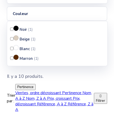
Couleur
Noir
(1
)
Beige
(1
)
Blanc
(1
)
Marron
(1
)
Il y a 10 produits.
Pertinence
Ventes, ordre décroissant
Pertinence
Nom,
Trier

A à Z
Nom, Z à A
Prix, croissant
Prix,
par :
Filtrer
décroissant
Référence, A à Z
Référence, Z à
A