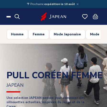
Skip to main content
×
🌴 Prochaine
expédition le 10 août
Homme
Femme
Mode Japonaise
Mode Cor
PULL CORÉEN FEMME
JAPEAN
Une selection JAPEAN pensee pour composer des
silhouettes actuelles, inspirees du Japon et de la
Coree.