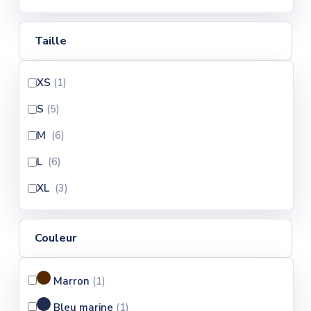
Taille
XS
(1
)
S
(5
)
M
(6
)
L
(6
)
XL
(3
)
Couleur
Marron
(1
)
Bleu marine
(1
)